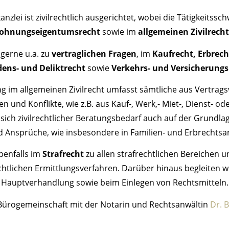
nzlei ist zivilrechtlich ausgerichtet, wobei die Tätigkeitss
ohnungseigentumsrecht
sowie im
allgemeinen Zivilrecht
 gerne u.a. zu
vertraglichen Fragen
, im
Kaufrecht, Erbrech
ens- und Deliktrecht
sowie
Verkehrs- und Versicherungs
ng im allgemeinen Zivilrecht umfasst sämtliche aus Vertrags
 und Konflikte, wie z.B. aus Kauf-, Werk,- Miet-, Dienst- od
sich zivilrechtlicher Beratungsbedarf auch auf der Grundlag
 Ansprüche, wie insbesondere in Familien- und Erbrechtsa
ebenfalls im
Strafrecht
zu allen strafrechtlichen Bereichen u
chtlichen Ermittlungsverfahren. Darüber hinaus begleiten wi
Hauptverhandlung sowie beim Einlegen von Rechtsmitteln.
r Bürogemeinschaft mit der Notarin und Rechtsanwältin
Dr. 