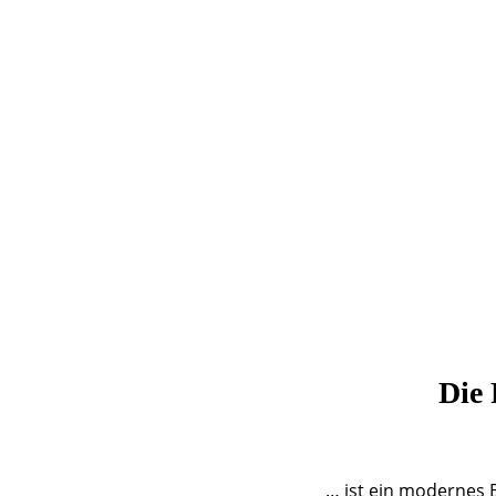
Die 
… ist ein modernes 